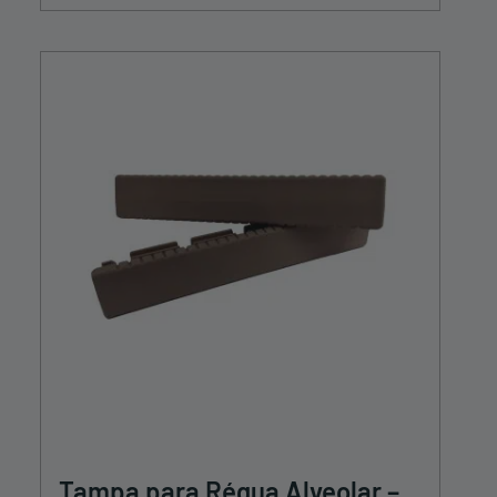
Tampa para Régua Alveolar –