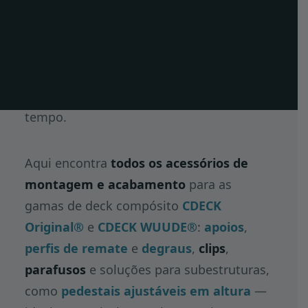
instalação simples, rápida e duradoura.
ES
Estes componentes asseguram a
estabilidade da subestrutura, o correto
EN
acabamento do pavimento e o bom
FR
desempenho do sistema ao longo do
tempo.
Aqui encontra
todos os acessórios de
montagem e acabamento
para as
gamas de deck compósito
CDECK
Original®
e
CDECK WUUDE®
:
apoios
,
perfis de remate
e
degraus
,
clips
,
parafusos
e soluções para subestruturas,
como
pedestais ajustáveis em altura
—