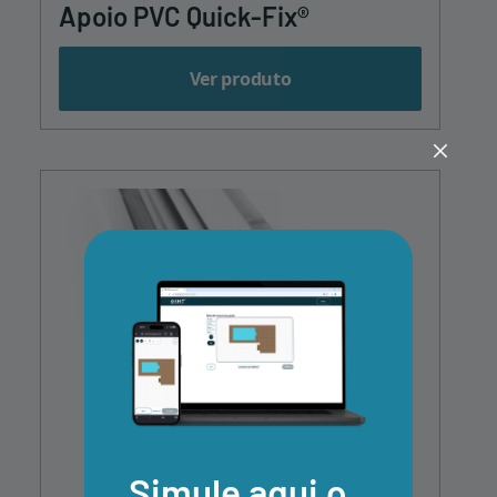
Apoio PVC Quick-Fix®
Ver produto
Simule aqui o