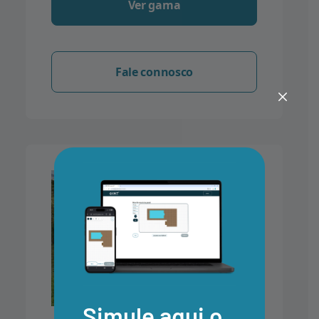
Ver gama
Fale connosco
Simule aqui o