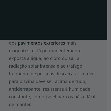
escolher o deck certo
ES
para a sua piscina
EN
FR
A zona envolvente de uma piscina é um
dos
pavimentos exteriores
mais
exigentes: está permanentemente
exposta à água, ao cloro ou sal, à
radiação solar intensa e ao tráfego
frequente de pessoas descalças. Um deck
para piscina deve ser, acima de tudo,
antiderrapante, resistente à humidade
constante, confortável para os pés e fácil
de manter.