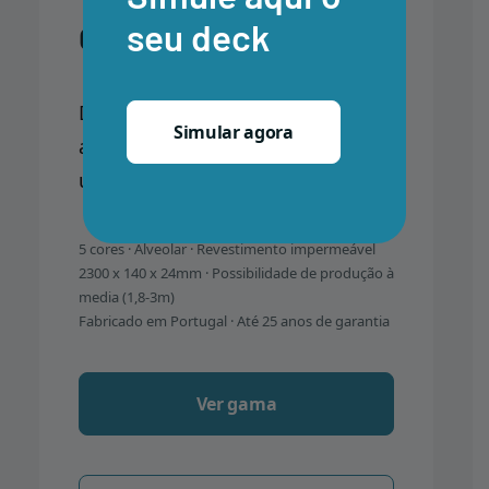
seu deck
CDECK WUUDE®
Design único com variações
Simular agora
aleatórias de cor. Cada régua é
uma peça única.
5 cores · Alveolar · Revestimento impermeável
2300 x 140 x 24mm · Possibilidade de produção à
media (1,8-3m)
Fabricado em Portugal · Até 25 anos de garantia
Ver gama