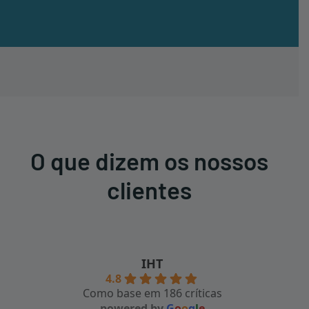
O que dizem os nossos
clientes
IHT
4.8
Como base em 186 críticas
powered by
G
o
o
g
l
e