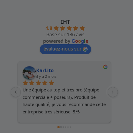
IHT
4.8
Basé sur 186 avis
powered by
G
o
o
g
l
e
évaluez-nous sur
KarLito
il y a 2 mois
Une équipe au top et très pro (équipe 
Service
commerciale + poseurs). Produit de 
except
haute qualité, je vous recommande cette 
résulta
entreprise très sérieuse. 5/5