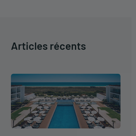
Articles récents
" data-no-bp="" data-
bp="210,250,360,480,720,945,1032,1350,1500"
data-uniqueid="174436-194463" data-
guid="https://www.iht-group.com/wp-
content/uploads/2026/04/resultado1-iberostar-
selection-lagos-algarve.jpg" data-
path="2026/04/resultado1-iberostar-selection-
lagos-algarve.jpg" data-width="1920" data-
height="1280" data-singlew="4" data-singleh="2"
data-crop="1" loading="lazy" data-