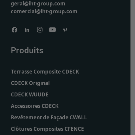
redwood-pavimento-exterior-4-uai-945x472.jpg
geral@iht-group.com
945w"
comercial@iht-group.com
srcset="data:image/svg+xml;base64,PHN2ZyB3aWR0a
/>
Produits
Terrasse Composite CDECK
CDECK Original
CDECK WUUDE
Accessoires CDECK
Revêtement de Façade CWALL
Clôtures Composites CFENCE