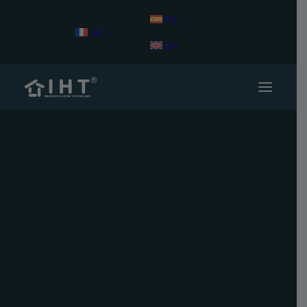
ES
FR
EN
Terrasse Composite
Terrasse Composite CDECK
CDECK Original
CDECK WUUDE
Accessoires CDECK
Simulateur terrasse
Revêtement de Façade
Revêtement de Façade CWALL
Clôture Composite
Clôtures Composites CFENCE
Mon compte
Potagers Urbains
Potagers Urbains CGARDEN
Système d’installation
Système Quick-Fix
Accessoires Quick-Fix