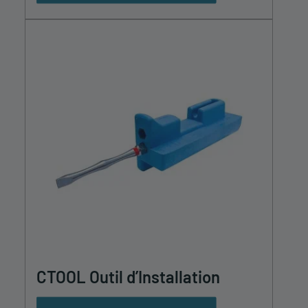
être
choisies
sur
la
page
du
produit
CTOOL Outil d’Installation