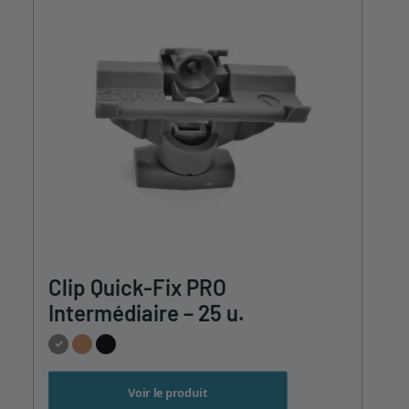
du
produit
Ce
Clip Quick-Fix PRO
produit
a
Intermédiaire – 25 u.
plusieurs
variations.
Les
options
Voir le produit
peuvent