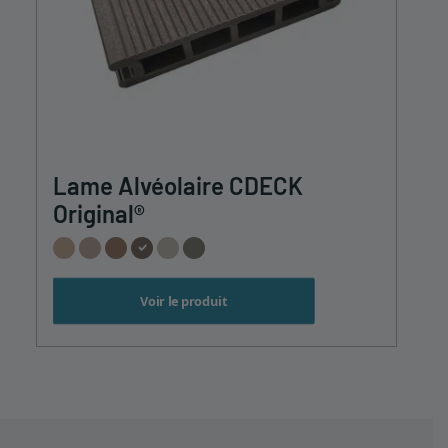
Ce
Lame Alvéolaire CDECK
produit
a
Original®
plusieurs
variations.
Les
options
Voir le produit
peuvent
être
choisies
sur
la
page
du
produit