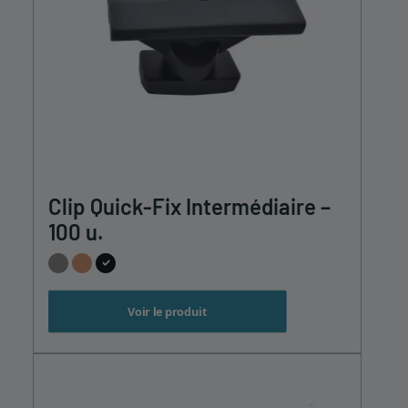
Ce
Clip Quick-Fix Intermédiaire –
produit
a
100 u.
plusieurs
variations.
Les
options
Voir le produit
peuvent
être
choisies
sur
la
page