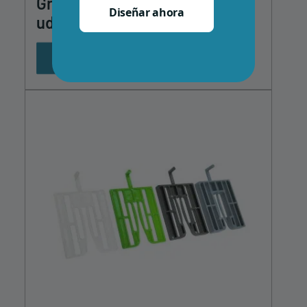
Grapa Quick-Fix Terminal – 25
Diseñar ahora
uds.
Ver producto