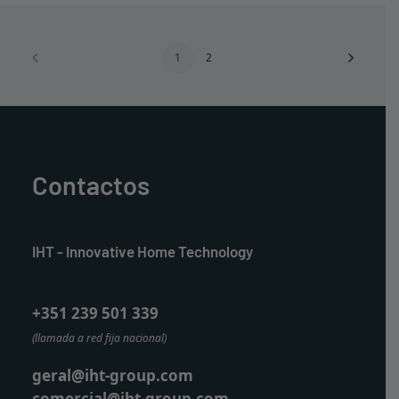
página
de
producto
1
2
Contactos
IHT - Innovative Home Technology
+351 239 501 339
(llamada a red fija nacional)
geral@iht-group.com
comercial@iht-group.com