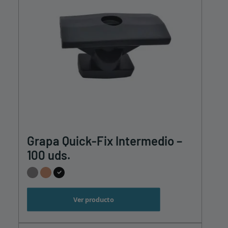
Este
Grapa Quick-Fix Intermedio –
producto
tiene
100 uds.
múltiples
variantes.
Las
opciones
Ver producto
se
pueden
elegir