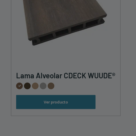
Este
Lama Alveolar CDECK WUUDE®
producto
tiene
múltiples
variantes.
Las
Ver producto
opciones
se
pueden
elegir
en
la