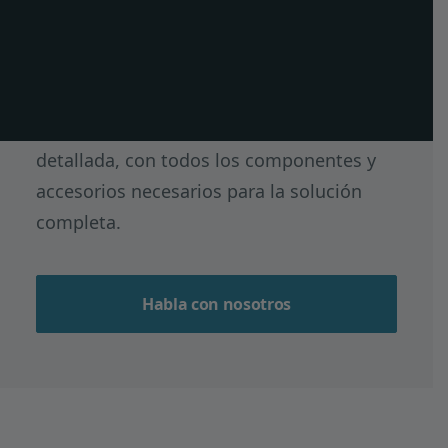
PT
Use las categorías para navegar por
EN
lamas,
perfiles estructurales
,
accesorios
y
acabados
. Comparta con nosotros su
FR
proyecto y prepararemos una propuesta
detallada, con todos los componentes y
accesorios necesarios para la solución
completa.
Habla con nosotros