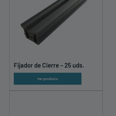
producto
Fijador de Cierre – 25 uds.
Ver producto