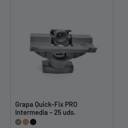
en
la
página
de
producto
Este
Grapa Quick-Fix PRO
producto
tiene
Intermedia – 25 uds.
múltiples
variantes.
Las