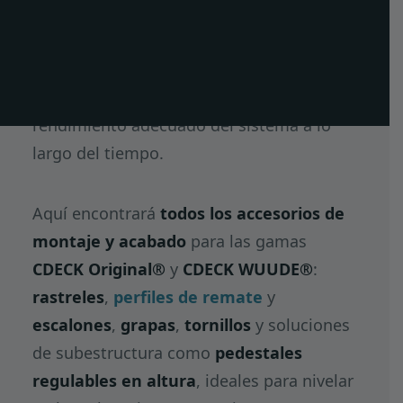
instalación sencilla, rápida y duradera.
PT
Estos componentes aseguran la
EN
estabilidad de la subestructura, un
FR
acabado correcto del pavimento y el
rendimiento adecuado del sistema a lo
largo del tiempo.
Aquí encontrará
todos los accesorios de
montaje y acabado
para las gamas
CDECK Original®
y
CDECK WUUDE®
:
rastreles
,
perfiles de remate
y
escalones
,
grapas
,
tornillos
y soluciones
de subestructura como
pedestales
regulables en altura
, ideales para nivelar