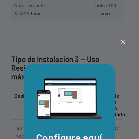
Autorroscante
bolsa 100
3.5×25 Inox
unid.
Tipo de Instalación 3 — Uso
Residencial / Comercial (Carga
máxima 200 kg/m²)
Designación
Cant./m²
Precio de
Venta al
Público
Recomendado
Lama
3,00 unid.
Desde 19,07
Configura aquí
2300x140x24
€ / lama