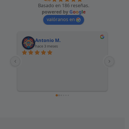
Basado en 186 reseñas.
powered by
G
o
o
g
l
e
valóranos en
Antonio M.
hace 3 meses