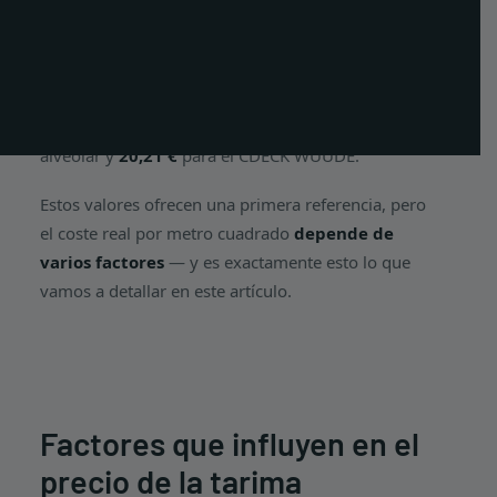
PT
Pero ¿cuál es el precio de una tarima composite en
EN
España en 2026? En el caso de la
tarima
composite CDECK
, los precios indicativos de las
FR
lamas comienzan en
19,07 €
para el CDECK Original
alveolar y
20,21 €
para el CDECK WUUDE.
Estos valores ofrecen una primera referencia, pero
el coste real por metro cuadrado
depende de
varios factores
— y es exactamente esto lo que
vamos a detallar en este artículo.
Factores que influyen en el
precio de la tarima