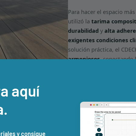
Para hacer el espacio má
utilizó la
tarima composi
durabilidad
y
alta adhere
exigentes condiciones cl
solución práctica, el CDE
armoniosos
, conectando 
forma natural en el paisa
transitan por el área.
a aquí
a.
eriales y consigue