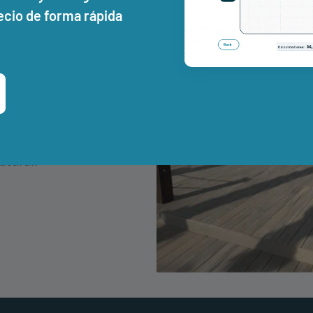
ecio de forma rápida
ad de la tarima composite,
zona moderna,
lación, el descanso y la
tural.