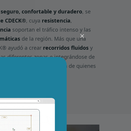
s
seguro, confortable y duradero
, se
te CDECK®
, cuya
resistencia
,
ncia
soportan el tráfico intenso y las
imáticas
de la región. Más que una
CK® ayudó a crear
recorridos fluidos
y
las diferentes zonas e integrándose de
je, mejorando la experiencia de quienes