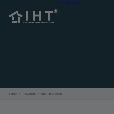
Productos
Tarima
Tarima
CDECK O
CDECK
Acceso
Simulad
Home
Proyectos
Yas Plaza Area