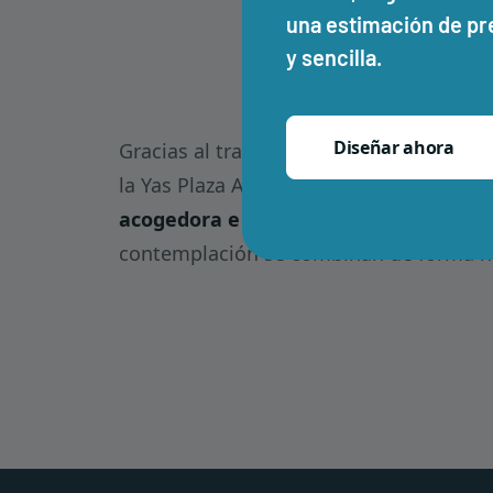
una estimación de pr
y sencilla.
Diseñar ahora
Gracias al trabajo conjunto y a la calid
la Yas Plaza Area se transformó en una
acogedora e invitadora
, donde la circu
contemplación se combinan de forma na