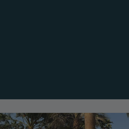
 Composite
Revestimiento de Fachada
V
 Composite CDECK
Revestimiento de Fachada
V
CWALL
C
riginal
 WUUDE
rios CDECK
or tarima