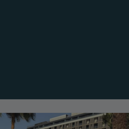
allado
Huertos Urbanos
allados Composite
Huertos Urbanos
FENCE
CGARDEN