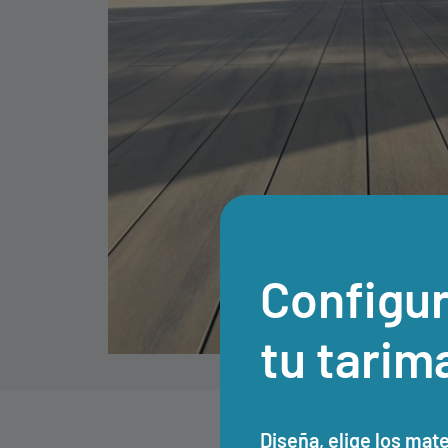
Configur
tu tarim
Diseña, elige los mat