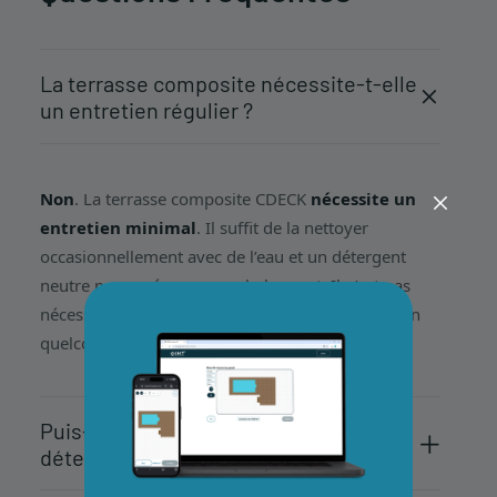
La terrasse composite nécessite-t-elle
un entretien régulier ?
Non
. La terrasse composite CDECK
nécessite un
entretien minimal
. Il suffit de la nettoyer
occasionnellement avec de l’eau et un détergent
neutre pour préserver son bel aspect. Il n’est pas
nécessaire de vernir, de peindre ou d’appliquer un
quelconque type de scellant au fil du temps.
Puis-je utiliser n’importe quel type de
détergent pour nettoyer la terrasse ?