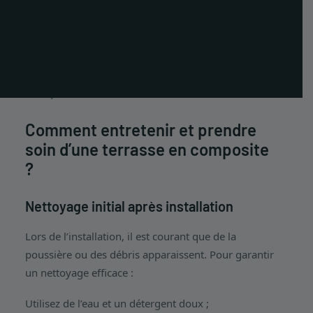
préserver leur apparence, leur qualité et leur
PT
durabilité au fil du temps. Cet article présente les
meilleures pratiques pour nettoyer et entretenir
ES
votre terrasse en composite, avec un accent
EN
particulier sur les produits CDECK, reconnus pour
leur qualité, durabilité et facilité d’entretien.
Comment entretenir et prendre
soin d’une terrasse en composite
?
Nettoyage initial après installation
Lors de l’installation, il est courant que de la
poussière ou des débris apparaissent. Pour garantir
un nettoyage efficace :
Utilisez de l’eau et un détergent doux ;