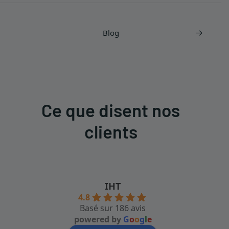
Blog
Ce que disent nos
clients
IHT
4.8
Basé sur 186 avis
powered by
G
o
o
g
l
e