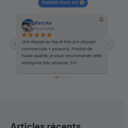
évaluez-nous sur
KarLito
il y a 2 mois
Une équipe au top et très pro (équipe 
Service
commerciale + poseurs). Produit de 
except
haute qualité, je vous recommande cette 
résulta
entreprise très sérieuse. 5/5
Articles récents