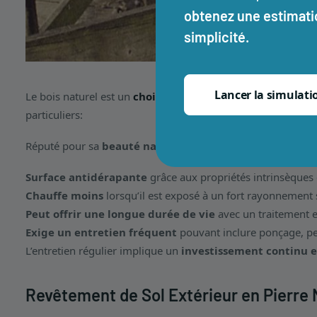
obtenez une estimatio
simplicité.
Lancer la simulati
Le bois naturel est un
choix classique et intemporel
, ap
particuliers:
Réputé pour sa
beauté naturelle incomparable
;
Surface antidérapante
grâce aux propriétés intrinsèques 
Chauffe moins
lorsqu’il est exposé à un fort rayonnement 
Peut offrir une longue durée de vie
avec un traitement e
Exige un entretien fréquent
pouvant inclure ponçage, pe
L’entretien régulier implique un
investissement continu e
Revêtement de Sol Extérieur en Pierre 