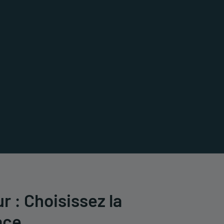
ture Composite
Potagers Urbains
tures Composites
Potagers Urbains
ENCE
CGARDEN
 : Choisissez la
ace