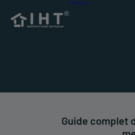
Produits
Terrasse 
Terrasse
CDECK Or
CDECK W
Accessoi
Guide complet d
me