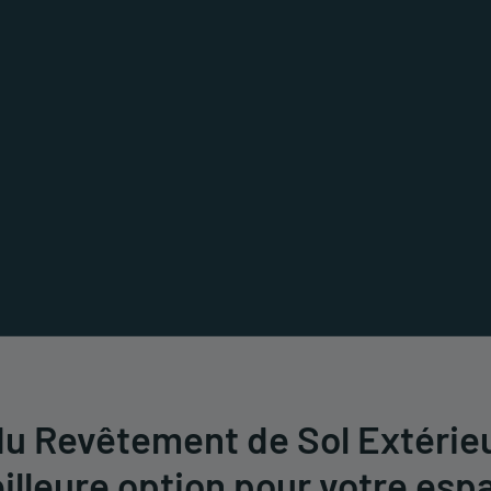
Composite
Revêtement de Façade
Clô
 Composite CDECK
Revêtement de Façade
Clô
CWALL
CF
iginal
UUDE
res CDECK
u Revêtement de Sol Extérieur
illeure option pour votre esp