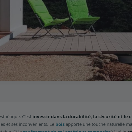
esthétique. C’est
investir dans la durabilité, la sécurité et le
es et ses inconvénients. Le
bois
apporte une touche naturelle mai
table. Et le
revêtement de sol extérieur composite
? Il allie
es