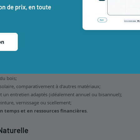
n de prix, en toute
on
portant une
apparence élégante et chaleureuse
à toute surface
du bois;
solaire, comparativement à d’autres matériaux;
t un entretien adaptés (idéalement annuel ou bisannuel);
inture, vernissage ou scellement;
n temps et en ressources financières
.
Naturelle