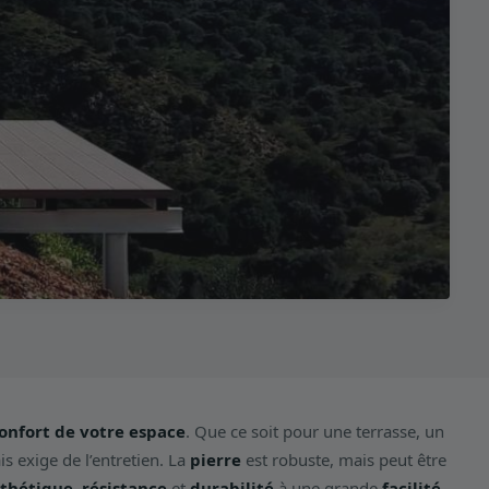
 confort de votre espace
. Que ce soit pour une terrasse, un
s exige de l’entretien. La
pierre
est robuste, mais peut être
thétique, résistance
et
durabilité
à une grande
facilité