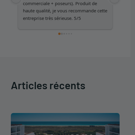
commerciale + poseurs). Produit de 
except
haute qualité, je vous recommande cette 
résulta
entreprise très sérieuse. 5/5
Articles récents
" data-no-bp="" data-
bp="210,250,360,480,720,945,1032,1350,1500"
data-uniqueid="174436-173429" data-
guid="https://www.iht-group.com/wp-