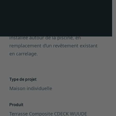
PT
ES
Maison individuelle à Santiago do Cacém,
EN
où une terrasse composite CDECK® a été
installée autour de la piscine, en
remplacement d’un revêtement existant
en carrelage.
Type de projet
Maison individuelle
Produit
Terrasse Composite CDECK WUUDE