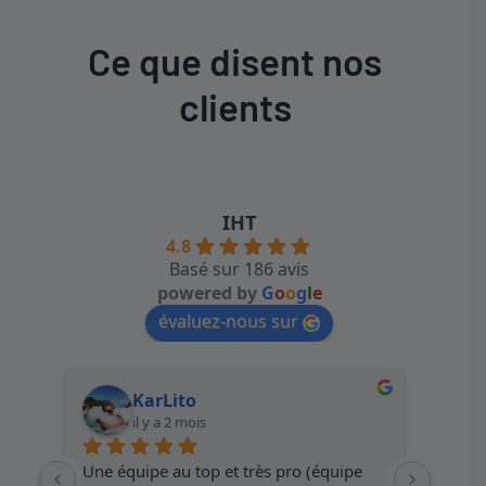
Ce que disent nos
clients
IHT
4.8
Basé sur 186 avis
powered by
G
o
o
g
l
e
évaluez-nous sur
KarLito
il y a 2 mois
Une équipe au top et très pro (équipe 
Service