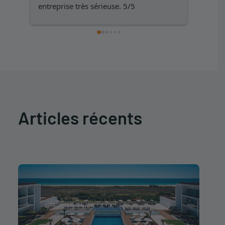
entreprise très sérieuse. 5/5
Articles récents
" data-no-bp="" data-
bp="210,250,360,480,720,945,1032,1350,1500"
data-uniqueid="174436-102330" data-
guid="https://www.iht-group.com/wp-
content/uploads/2026/04/resultado1-iberostar-
selection-lagos-algarve.jpg" data-