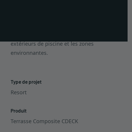
Resort sur la péninsule de Tróia, avec
PT
environ 1 000 m² de terrasse en bois
ES
remplacés par une terrasse composite
EN
CDECK® Original dans les espaces
extérieurs de piscine et les zones
environnantes.
Type de projet
Resort
Produit
Terrasse Composite CDECK