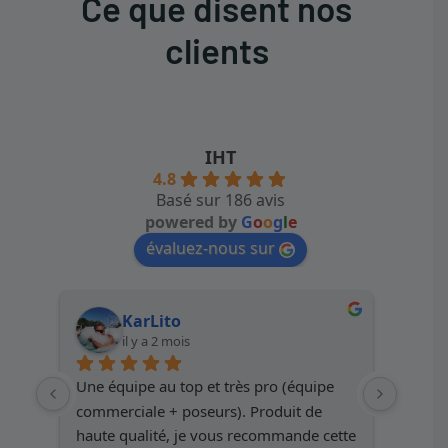
Ce que disent nos
clients
IHT
4.8
Basé sur 186 avis
powered by
G
o
o
g
l
e
évaluez-nous sur
KarLito
il y a 2 mois
Une équipe au top et très pro (équipe 
Service
commerciale + poseurs). Produit de 
except
haute qualité, je vous recommande cette 
résulta