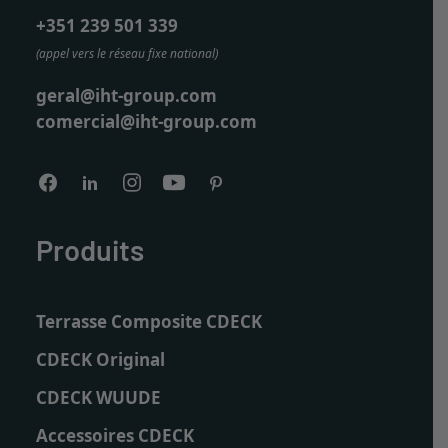
content/uploads/2024/09/cdeck-deck-composito-
redwood-pavimento-exterior-4-uai-480x240.jpg
+351 239 501 339
480w, https://www.iht-group.com/wp-
(appel vers le réseau fixe national)
content/uploads/2024/09/cdeck-deck-composito-
redwood-pavimento-exterior-4-uai-945x472.jpg
geral@iht-group.com
945w"
comercial@iht-group.com
srcset="data:image/svg+xml;base64,PHN2ZyB3aWR0a
/>
Produits
Terrasse Composite CDECK
CDECK Original
CDECK WUUDE
Accessoires CDECK