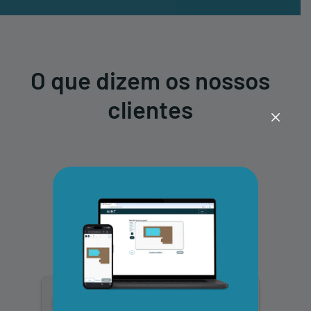
O que dizem os nossos
clientes
IHT
4.8
Como base em 186 críticas
powered by
G
o
o
g
l
e
review us on
Pedro A.