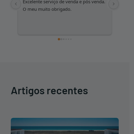
Excelente serviço de venda e pós venda. 
Uma eq
O meu muito obrigado.
altame
vendas
qualid
empres
Artigos recentes