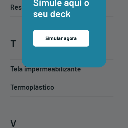
Simule aqui o
Resistência à radiação UV
seu deck
Simular agora
T
Tela impermeabilizante
Termoplástico
V