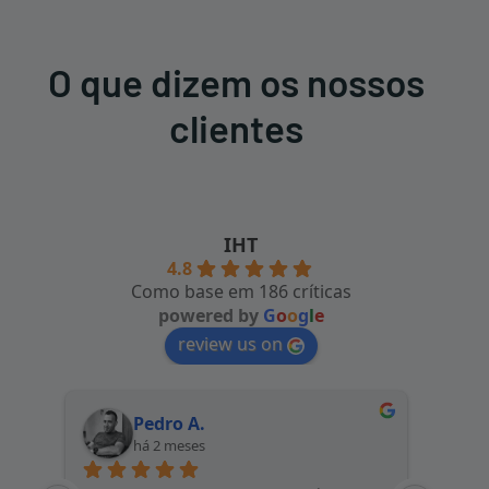
O que dizem os nossos
clientes
IHT
4.8
Como base em 186 críticas
powered by
G
o
o
g
l
e
review us on
Pedro A.
há 2 meses