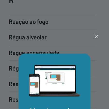
Reação ao fogo
Régua alveolar
Régua encapsulada
Régua maciça
Resistência à abrasão
Resistência à flexão