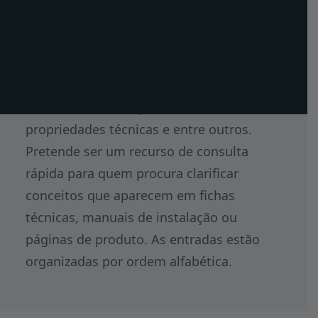
determinada área.
ES
EN
Neste glossário reunimos os principais
termos usados no setor dos pavimentos
FR
exteriores em compósito — materiais,
propriedades técnicas e entre outros.
Pretende ser um recurso de consulta
rápida para quem procura clarificar
conceitos que aparecem em fichas
técnicas, manuais de instalação ou
páginas de produto. As entradas estão
organizadas por ordem alfabética.