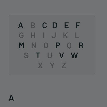
A
B
C
D
E
F
G
H
I
J
K
L
M
N
O
P
Q
R
S
T
U
V
W
X
Y
Z
A