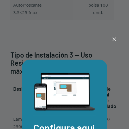
Autorroscante
bolsa 100
3.5×25 Inox
unid.
Tipo de Instalación 3 — Uso
Residencial / Comercial (Carga
máxima 200 kg/m²)
Designación
Cant./m²
Precio de
Venta al
Público
Recomendado
Lama
3,00 unid.
Desde 19,07
Configura aquí
2300x140x24
€ / lama