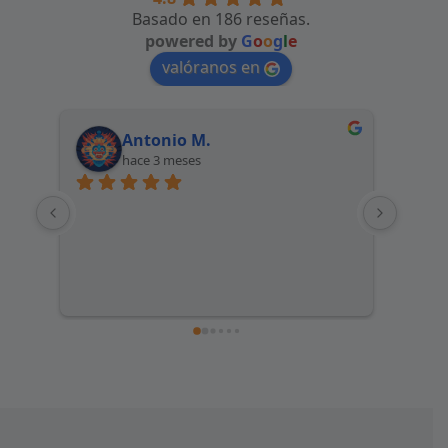
Basado en 186 reseñas.
powered by
G
o
o
g
l
e
valóranos en
Antonio M.
hace 3 meses