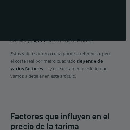
PT
Pero ¿cuál es el precio de una tarima composite en
EN
España en 2026? En el caso de la
tarima
composite CDECK
, los precios indicativos de las
FR
lamas comienzan en
19,07 €
para el CDECK Original
alveolar y
20,21 €
para el CDECK WUUDE.
Estos valores ofrecen una primera referencia, pero
el coste real por metro cuadrado
depende de
varios factores
— y es exactamente esto lo que
vamos a detallar en este artículo.
Factores que influyen en el
precio de la tarima