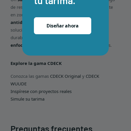
tu tarima.
de resbalones y aumenta el confort, especialmente
en zonas húmedas. La
tarima composite
antideslizante CDECK
se presenta como la
Diseñar ahora
solución ideal, combinando rendimiento,
durabilidad y bajo mantenimiento, con
especial
enfoque en la seguridad
en espacios exteriores.
Explore la gama CDECK
Conozca las gamas
CDECK Original
y
CDECK
WUUDE
Inspírese con proyectos reales
Simule su tarima
Preguntas frecuentes