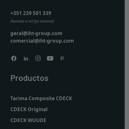
+351 239 501 339
(llamada a red fija nacional)
geral@iht-group.com
comercial@iht-group.com
Productos
Tarima Composite CDECK
CDECK Original
CDECK WUUDE