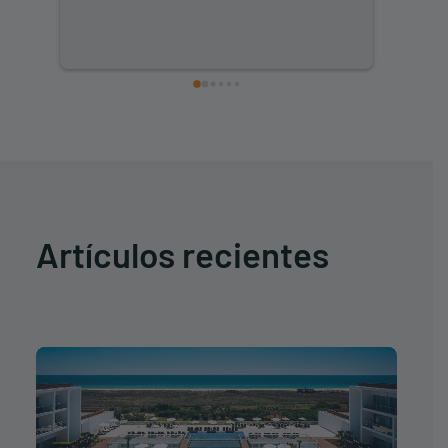
Artículos recientes
" data-no-bp="" data-
bp="210,250,360,480,720,945,1032,1350,1500"
data-uniqueid="174437-231503" data-
guid="https://www.iht-group.com/wp-
content/uploads/2026/04/resultado1-iberostar-