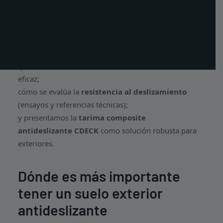
resbalones y caídas, por lo que es esencial elegir un
PT
suelo exterior antideslizante.
EN
En este artículo explicamos:
FR
qué define un
suelo exterior antideslizante
eficaz;
cómo se evalúa la
resistencia al deslizamiento
(ensayos y referencias técnicas);
y presentamos la
tarima composite
antideslizante CDECK
como solución robusta para
exteriores.
Dónde es más importante
tener un suelo exterior
antideslizante