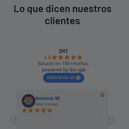
Lo que dicen nuestros
clientes
IHT
4.8
Basado en 186 reseñas.
powered by
G
o
o
g
l
e
valóranos en
Antonio M.
hace 3 meses