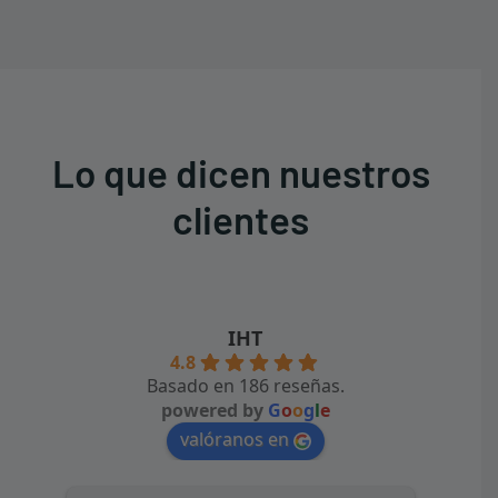
Lo que dicen nuestros
clientes
IHT
4.8
Basado en 186 reseñas.
powered by
G
o
o
g
l
e
valóranos en