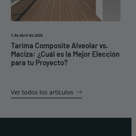
content/uploads/2026/04/resultado1-iberostar-
selection-lagos-algarve-uai-1350x675.jpg 1350w,
https://www.iht-group.com/wp-
content/uploads/2026/04/resultado1-iberostar-
selection-lagos-algarve-uai-1500x750.jpg 1500w"
1 de abril de 2026
srcset="data:image/svg+xml;base64,PHN2ZyB3aWR0a
/>
Tarima Composite Alveolar vs.
Maciza: ¿Cuál es la Mejor Elección
para tu Proyecto?
Ver todos los artículos