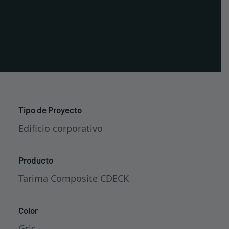
Edificio corporativo de Sonae, en Maia
PT
(Porto), con 355 m² de tarima composite
EN
CDECK® Original instalados en terrazas,
FR
escaleras y zonas de circulación exterior.
Tipo de Proyecto
Edificio corporativo
Producto
Tarima Composite CDECK
Color
Gris