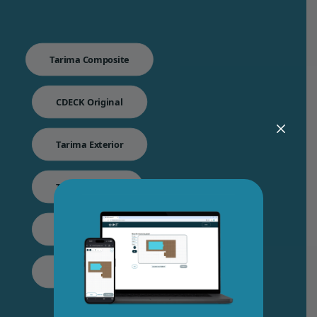
Tarima Composite
CDECK Original
Tarima Exterior
Tarima Balcon
Rastrel PVC
Cómo instalar tarima composite