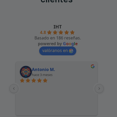
IHT
4.8
Basado en 186 reseñas.
powered by
G
o
o
g
l
e
valóranos en
Antonio M.
hace 3 meses