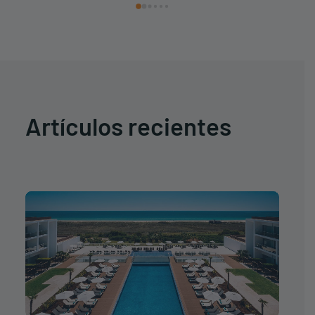
Artículos recientes
" data-no-bp="" data-
bp="210,250,360,480,720,945,1032,1350,1500"
data-uniqueid="174437-747602" data-
guid="https://www.iht-group.com/wp-
content/uploads/2026/04/resultado1-iberostar-
selection-lagos-algarve.jpg" data-
path="2026/04/resultado1-iberostar-selection-
lagos-algarve.jpg" data-width="1920" data-
height="1280" data-singlew="4" data-singleh="2"