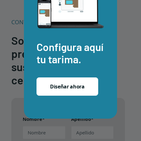
CONTÁCTANOS
Solicita un
Configura aquí
presupuesto para
tu tarima.
sustituir tu tarima
cerámica
Diseñar ahora
Nombre*
Apellido*