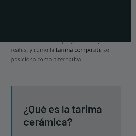
limitaciones que conviene conocer antes
PT
de tomar una decisión.
EN
FR
En esta guía, explicamos qué es la tarima
cerámica, sus ventajas y desventajas
reales, y cómo la
tarima composite
se
posiciona como alternativa.
¿Qué es la tarima
cerámica?