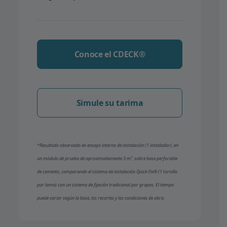
Conoce el CDECK®
Simule su tarima
*Resultado observado en ensayo interno de instalación (1 instalador), en
un módulo de prueba de aproximadamente 3 m², sobre base perforable
de cemento, comparando el sistema de instalación Quick-Fix® (1 tornillo
por lama) con un sistema de fijación tradicional por grapas. El tiempo
puede variar según la base, los recortes y las condiciones de obra.