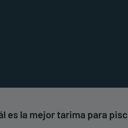
 Composite
Revestimiento de Fachada
V
 Composite CDECK
Revestimiento de Fachada
V
CWALL
C
riginal
 WUUDE
rios CDECK
l es la mejor tarima para pis