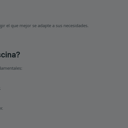
egir el que mejor se adapte a sus necesidades.
scina?
damentales:
.
r.