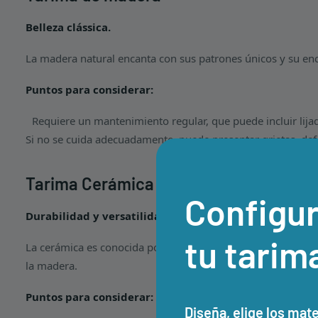
Belleza clássica.
La madera natural encanta con sus patrones únicos y su en
Puntos para considerar:
Requiere un mantenimiento regular, que puede incluir lijad
Si no se cuida adecuadamente, puede presentar grietas, def
Tarima Cerámica
Configur
Durabilidad y versatilidade.
tu tarim
La cerámica es conocida por su alta resistencia a la abrasi
la madera.
Puntos para considerar:
Diseña, elige los mat