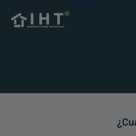
Productos
Tarima
Tarima
CDECK O
CDECK
Acceso
¿Cuá