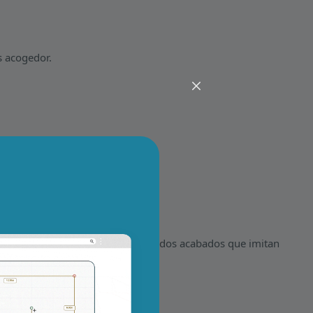
s acogedor.
riedad de colores y patrones, incluidos acabados que imitan