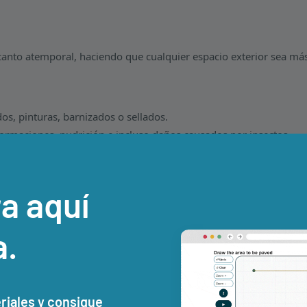
canto atemporal, haciendo que cualquier espacio exterior sea má
os, pinturas, barnizados o sellados.
ormaciones, pudrición e incluso daños causados por insectos.
a aquí
a.
ón y su estabilidad dimensional. Está disponible en una amplia va
eriales y consigue